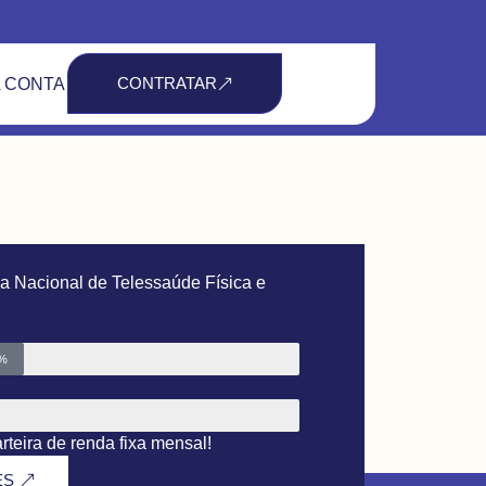
CONTRATAR
 CONTA
a Nacional de Telessaúde Física e
0%
teira de renda fixa mensal!
ES