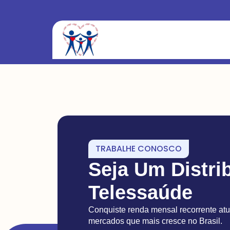
TRABALHE CONOSCO
Seja Um Distri
Telessaúde
Conquiste renda mensal recorrente a
mercados que mais cresce no Brasil.